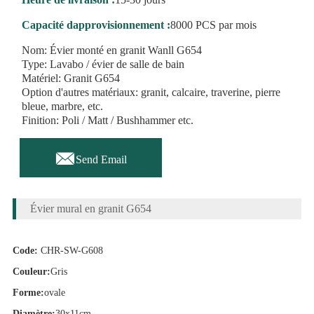
Capacité dapprovisionnement :
8000 PCS par mois
Nom: Évier monté en granit Wanll G654
Type: Lavabo / évier de salle de bain
Matériel: Granit G654
Option d'autres matériaux: granit, calcaire, traverine, pierre
bleue, marbre, etc.
Finition: Poli / Matt / Bushhammer etc.

Send Email
Évier mural en granit G654
Code:
CHR-SW-G608
Couleur:
Gris
Forme:
ovale
Diamètre:
30x11cm