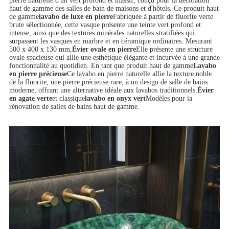
pierre naturelle d'un vert profond et massif, conçu pour la décoration
haut de gamme des salles de bain de maisons et d'hôtels. Ce produit haut
de gamme
lavabo de luxe en pierre
Fabriquée à partir de fluorite verte
brute sélectionnée, cette vasque présente une teinte vert profond et
intense, ainsi que des textures minérales naturelles stratifiées qui
surpassent les vasques en marbre et en céramique ordinaires. Mesurant
500 x 400 x 130 mm,
Évier ovale en pierre
Elle présente une structure
ovale spacieuse qui allie une esthétique élégante et incurvée à une grande
fonctionnalité au quotidien. En tant que produit haut de gamme
Lavabo
en pierre précieuse
Ce lavabo en pierre naturelle allie la texture noble
de la fluorite, une pierre précieuse rare, à un design de salle de bains
moderne, offrant une alternative idéale aux lavabos traditionnels.
Évier
en agate verte
et classique
lavabo en onyx vert
Modèles pour la
rénovation de salles de bains haut de gamme.