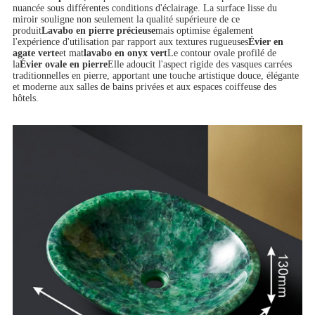
nuancée sous différentes conditions d'éclairage. La surface lisse du
miroir souligne non seulement la qualité supérieure de ce
produit
Lavabo en pierre précieuse
mais optimise également
l'expérience d'utilisation par rapport aux textures rugueuses
Évier en
agate verte
et mat
lavabo en onyx vert
Le contour ovale profilé de
la
Évier ovale en pierre
Elle adoucit l'aspect rigide des vasques carrées
traditionnelles en pierre, apportant une touche artistique douce, élégante
et moderne aux salles de bains privées et aux espaces coiffeuse des
hôtels.