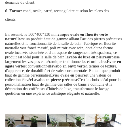
demande du client.
6.
Forme:
rond, ovale, carré, rectangulaire et selon les plans des
clients.
En résumé, le 500*400*130 mm
vasque ovale en fluorite verte
naturelle
est un produit haut de gamme alliant l'art des pierres précieuses
naturelles et la fonctionnalité de la salle de bain. Fabriqué en fluorite
naturelle vert foncé massif, poli miroir avec soin, doté d'une forme
ovale incurvée sécurisée et d'un espace de rangement très spacieux, ce
produit est idéal pour la salle de bain.
lavabo de luxe en pierre
surpasse
largement les vasques en céramique traditionnelles et ordinaires
Évier en
agate verte
et conventionnel
lavabo en onyx vert
en termes de texture,
d'apparence, de durabilité et de valeur ornementale. En tant que produit
haut de gamme personnalisé
Évier ovale en pierre
et une valeur de
collection élevée
Lavabo en pierre précieuse
C'est le choix idéal pour la
personnalisation haut de gamme des salles de bains à domicile et la
décoration des coiffeuses d'hôtels de luxe, transformant le lavage
quotidien en une expérience artistique élégante et naturelle.