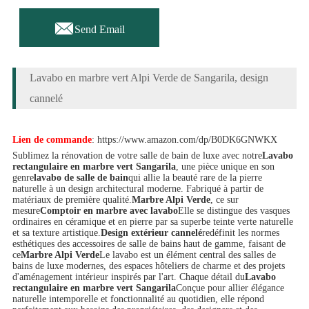

Send Email
Lavabo en marbre vert Alpi Verde de Sangarila, design
cannelé
Lien de commande
: https://www.amazon.com/dp/B0DK6GNWKX
Sublimez la rénovation de votre salle de bain de luxe avec notre
Lavabo
rectangulaire en marbre vert Sangarila
, une pièce unique en son
genre
lavabo de salle de bain
qui allie la beauté rare de la pierre
naturelle à un design architectural moderne. Fabriqué à partir de
matériaux de première qualité.
Marbre Alpi Verde
, ce sur
mesure
Comptoir en marbre avec lavabo
Elle se distingue des vasques
ordinaires en céramique et en pierre par sa superbe teinte verte naturelle
et sa texture artistique.
Design extérieur cannelé
redéfinit les normes
esthétiques des accessoires de salle de bains haut de gamme, faisant de
ce
Marbre Alpi Verde
Le lavabo est un élément central des salles de
bains de luxe modernes, des espaces hôteliers de charme et des projets
d'aménagement intérieur inspirés par l'art. Chaque détail du
Lavabo
rectangulaire en marbre vert Sangarila
Conçue pour allier élégance
naturelle intemporelle et fonctionnalité au quotidien, elle répond