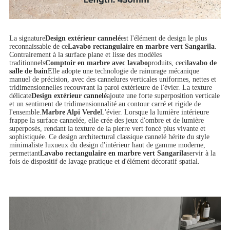
La signature
Design extérieur cannelé
est l'élément de design le plus
reconnaissable de ce
Lavabo rectangulaire en marbre vert Sangarila
.
Contrairement à la surface plane et lisse des modèles
traditionnels
Comptoir en marbre avec lavabo
produits, ceci
lavabo de
salle de bain
Elle adopte une technologie de rainurage mécanique
manuel de précision, avec des cannelures verticales uniformes, nettes et
tridimensionnelles recouvrant la paroi extérieure de l'évier. La texture
délicate
Design extérieur cannelé
ajoute une forte superposition verticale
et un sentiment de tridimensionnalité au contour carré et rigide de
l'ensemble.
Marbre Alpi Verde
L'évier. Lorsque la lumière intérieure
frappe la surface cannelée, elle crée des jeux d'ombre et de lumière
superposés, rendant la texture de la pierre vert foncé plus vivante et
sophistiquée. Ce design architectural classique cannelé hérite du style
minimaliste luxueux du design d'intérieur haut de gamme moderne,
permettant
Lavabo rectangulaire en marbre vert Sangarila
servir à la
fois de dispositif de lavage pratique et d'élément décoratif spatial.